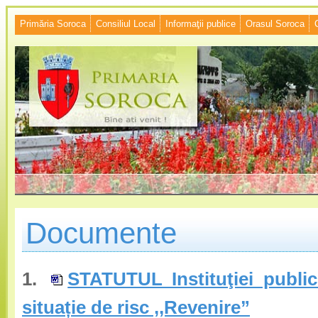
Primăria Soroca
Consiliul Local
Informaţii publice
Orasul Soroca
Documente
1.
STATUTUL Instituţiei public
situație de risc ,,Revenire”