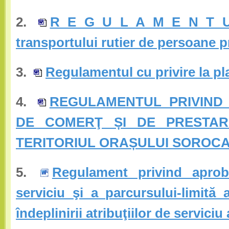
2.
R E G U L A M E N T U L 
transportului rutier de persoane pr
3.
Regulamentul cu privire la pla
4.
REGULAMENTUL PRIVIND 
DE COMERŢ ȘI DE PRESTARE
TERITORIUL ORAȘULUI SOROC
5.
Regulament privind aproba
serviciu şi a parcursului-limită
îndeplinirii atribuţiilor de servici