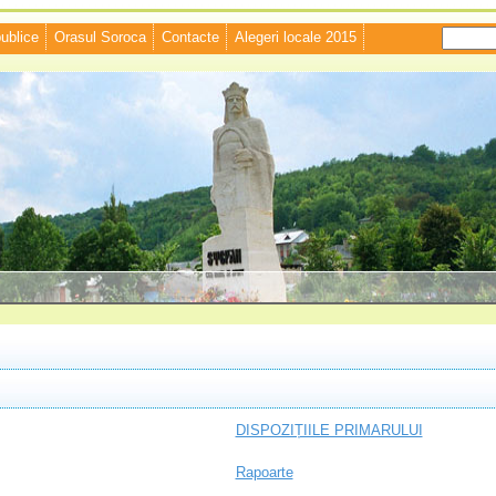
publice
Orasul Soroca
Contacte
Alegeri locale 2015
DISPOZIȚIILE PRIMARULUI
Rapoarte