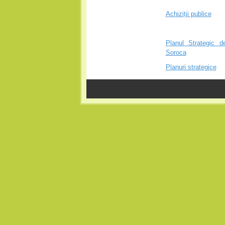
Achiziții publice
Planul Strategic d
Soroca
Planuri strategice