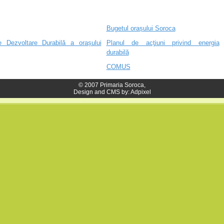
Bugetul orașului Soroca
e Dezvoltare Durabilă a orașului
Planul de acţiuni privind energia
durabilă
COMUS
© 2007 Primaria Soroca,
Design and CMS by:
Adpixel