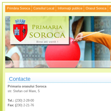
Primăria Soroca
Consiliul Local
Informaţii publice
Orasul Soroca
Contacte
Primaria orasului Soroca
str. Stefan cel Mare, 5
Tel.:
(230) 2-28-00
Fax: (
230) 2-21-76