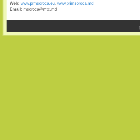
Web:
www.prmsoroca.eu
,
www.primsoroca.md
Email:
msoroca@mtc.md