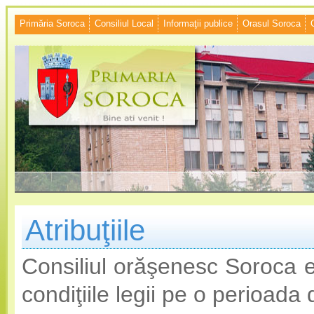
Primăria Soroca
Consiliul Local
Informaţii publice
Orasul Soroca
Atribuţiile
Consiliul orăşenesc Soroca e
condiţiile legii pe o perioada 