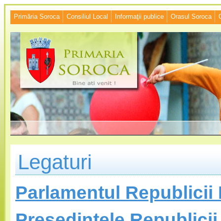
Primăria Soroca
Consiliul Local
Informaţii publice
Orasul Soroca
Legaturi
Parlamentul Republicii
Preşedintele Republici