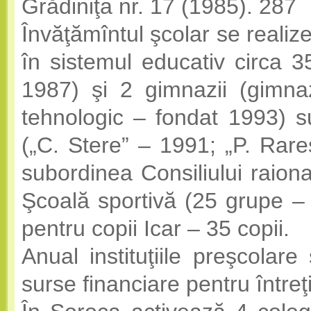
Grădiniţa nr. 17 (1985). 287
Învăţămîntul şcolar se realize
în sistemul educativ circa 3
1987) şi 2 gimnazii (gimna
tehnologic – fondat 1993) su
(„C. Stere” – 1991; „P. Rare
subordinea Consiliului raiona
Şcoală sportivă (25 grupe – 
pentru copii Icar – 35 copii.
Anual instituţiile preşcolar
surse financiare pentru întreţ