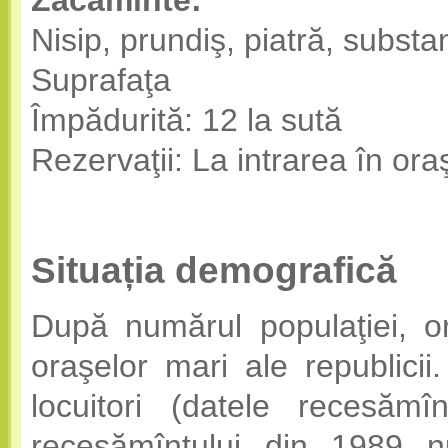
Zăcăminte:
Nisip, prundiş, piatră, substa
Suprafaţa
Împădurită: 12 la sută
Rezervaţii: La intrarea în ora
Situația demografică
După numărul populaţiei, o
oraşelor mari ale republicii
locuitori (datele recesăm
recesămîntului din 1989 n