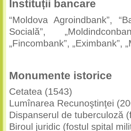
Instituții bancare
“Moldova Agroindbank”, “B
Socială”, „Moldindconba
„Fincombank”, „Eximbank”, „
Monumente istorice
Cetatea (1543)
Lumînarea Recunoştinţei (20
Dispanserul de tuberculoză (f
Biroul juridic (fostul spital m