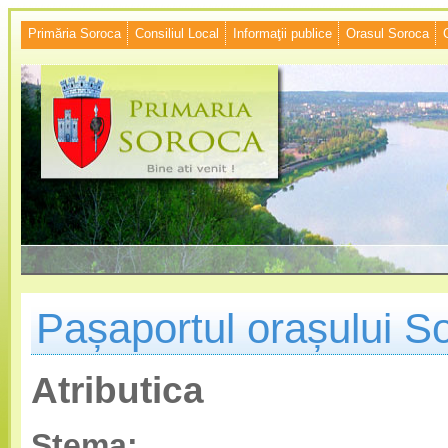
Primăria Soroca
Consiliul Local
Informaţii publice
Orasul Soroca
Pașaportul orașului S
Atributica
Stema: